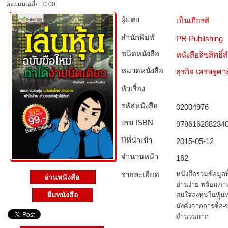
คะแนนเฉลี่ย : 0.00
ผู้แต่ง
เป็นเกียรติ
สำนักพิมพ์
PR Publishing
ชนิดหนังสือ­
หนังสือลิขสิทธิ์
หมวดหนังสือ­
ธุรกิจ เศรษฐศ
หัวเรื่อง
รหัสหนังสือ­
02004976
เลข ISBN
978616288234
ปีที่นำเข้า
2015-05-12
จำนวนหน้า
162
รายละเอียด
หนังสือรวมข้อมูล
อ่านหนังสือ
อ่านง่าย พร้อมภาพ
ยืมหนังสือ
สนใจลงทุนในหุ้
มั่งคั่งจากการซื้อ
จำนวนมาก