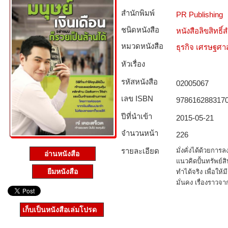
สำนักพิมพ์
PR Publishing
ชนิดหนังสือ­
หนังสือลิขสิทธิ์
หมวดหนังสือ­
ธุรกิจ เศรษฐศ
หัวเรื่อง
รหัสหนังสือ­
02005067
เลข ISBN
978616288317
ปีที่นำเข้า
2015-05-21
จำนวนหน้า
226
รายละเอียด
มั่งคั่งได้ด้วยกา
อ่านหนังสือ
แนวคิดปั้นทรัพย์
ยืมหนังสือ
ทำได้จริง เพื่อให้ม
มั่นคง เรื่องราว
เก็บเป็นหนังสือเล่มโปรด