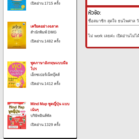
เปิดอ่าน 1715 ครั้ง
หัวข้อ:
ชื่อสมาชิก สุดใจ ธนไพศาล วั
เครียดอย่างฉลาด
สำนักพิมพ์ DMG
ไม่ work เลยค่ะ เปิดอ่านไม่ได
เปิดอ่าน 1482 ครั้ง
พูดภาษาอังกฤษแบบมือ
โปร
เอ็กซเปอร์เน็ทบุ๊คส์
เปิดอ่าน 1412 ครั้ง
Mind Map พูดญี่ปุ่น แบบ
เน้นๆ
บริษัทอินส์พัล
เปิดอ่าน 1329 ครั้ง