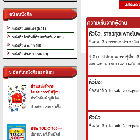
แสดงควา
ชนิดหนังสือ
ความเห็นจากผู้อ่าน
หนังสือเผยแพร่ (541)
หัวข้อ: ราชสกุลแพทย์ใน
หนังสือลิขสิทธิ์สำนักพิมพ์ (2389)
ชื่อสมาชิก พรชนก สำเภาเงิน 
หนังสือหายาก (40)
หนังสือต่างประเทศ (9)
ผู้เขียนให้ข้อมูลความรู้ที่ละ
งดงามตามกระบวนความร้อยแก้ว
5 อันดับหนังสือยอดนิยม
หัวข้อ:
บ้านแห่งนิทาน
ชื่อสมาชิก Torsak Deerajvise
จินตนาการไม่รู้จบ
สำนักพิมพ์ ทูบีเลิฟ
เปิดอ่าน 2097 ครั้ง
หัวข้อ:
ชื่อสมาชิก Torsak Deerajvise
พิชิต TOEIC 900++
เอ็กซเปอร์เน็ทบุ๊คส์