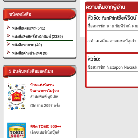
ความเห็นจากผู้อ่าน
ชนิดหนังสือ
หัวข้อ: funPrintชัeพิรัตน์
ชื่อสมาชิก นาย ชัยพิรัตน์ พุ
หนังสือเผยแพร่ (541)
หนังสือลิขสิทธิ์สำนักพิมพ์ (2389)
aiทำเพจมีผลตามแชมป์คู่เก่า 
หนังสือหายาก (40)
หนังสือต่างประเทศ (9)
หัวข้อ:
ชื่อสมาชิก Nattapon Naksuk 
5 อันดับหนังสือยอดนิยม
บ้านแห่งนิทาน
จินตนาการไม่รู้จบ
สำนักพิมพ์ ทูบีเลิฟ
เปิดอ่าน 2097 ครั้ง
พิชิต TOEIC 900++
เอ็กซเปอร์เน็ทบุ๊คส์