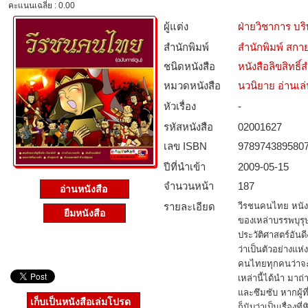
คะแนนเฉลี่ย : 0.00
ผู้แต่ง
ฝ่ายวิชาการ บริ
สำนักพิมพ์
สำนักพิมพ์ สกาย
ชนิดหนังสือ­
หนังสือลิขสิทธิ์
หมวดหนังสือ­
นวนิยาย อ่านเล
หัวเรื่อง
-
รหัสหนังสือ­
02001627
เลข ISBN
978974389580
ปีที่นำเข้า
2009-05-15
จำนวนหน้า
187
อ่านหนังสือ
รายละเอียด
วีรชนคนไทย หนังส
ยืมหนังสือ
ของเหล่าบรรพบุรุษ
ประวัติศาสตร์อัน
ว่าเป็นตัวอย่างแห่
คนไทยทุกคนว่าจะใ
เหล่านี้ได้นำ มาถ่
และซึมซับ หากผู้ที่
เก็บเป็นหนังสือเล่มโปรด
ก็นับว่าเป็นเรื่อ