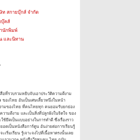
ษัท สกายบุ๊กส์ จำกัด
บุ๊คส์
สำนักพิมพ์
่น และนิทาน
7
ือที่รวบรวมหยิบจับเอาประวัติความดีงาม
 ของไทย อันเป็นเศษเสี้ยวหนึ่งในหน้า
ดีงามของไทย ที่คนไทยทุก คนยอมรับยกย่อง
งความดีงาม และเป็นสิ่งที่ปลูกฝังในจิตใจ ของ
ช้ยึดเป็นแบบอย่างในการทำดี ซึ่งเรื่องราว
ายอดเป็นหนังสือการ์ตูน อันง่ายต่อการเรียนรู้
จะเริ่มเรียน รู้เจาะจงไปที่เนื้อหาตรงนั้นเลย
งที่หินเอามากๆ หนังสือวีรชนคน ไทย ฉบับ