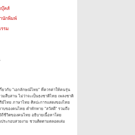
บุ๊คส์
สำนักพิมพ์
ธรรม
5
เกี่ยวกับ "เอกลักษณ์ไทย" ที่ควรค่าให้คนรุ่น
ะร่วมสืบสาน ไม่ว่าจะเป็นธงชาติไทย เพลงชาติ
ริย์ไทย ภาษาไทย ศิลปะการแสดงของไทย
าบของคนไทย คำทักทาย "สวัสดี" รวมถึง
ับวิถีชีวิตของคนไทย อธิบายเนื้อหาโดย
าพประกอบสวยงาม ชวนติดตามตลอดเล่ม