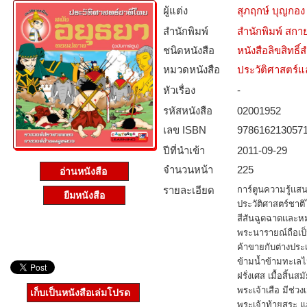
ผู้แต่ง
สุภฤกษ์ บุญกอง
สำนักพิมพ์
สำนักพิมพ์ สกาย
ชนิดหนังสือ­
หนังสือลิขสิทธิ์
หมวดหนังสือ­
ประวัติศาสตร์แล
หัวเรื่อง
-
รหัสหนังสือ­
02001952
เลข ISBN
978616213057
ปีที่นำเข้า
2011-09-29
จำนวนหน้า
225
อ่านหนังสือ
รายละเอียด
การ์ตูนความรู้แสนส
ยืมหนังสือ
ประวัติศาสตร์ชาต
สีสันฉูดฉาดและห
พระนารายณ์ถือเป็น
ค้าขายกับต่างประ
ข้ามน้ำข้ามทะเลไป
ฝรั่งเศส เมื้อสิ้
พระเจ้าเสือ มีช่ว
เก็บเป็นหนังสือเล่มโปรด
พระเจ้าท้ายสระ แ