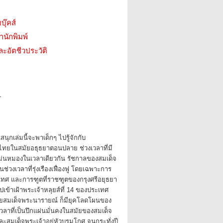
บุ๊คส์
สำนักพิมพ์
ะอัตชีวประวัติ
1
นุกเล่มนี้จะพาเด็กๆ ไปรู้จักกับ
ิไทยในสมัยอธุธยาตอนปลาย ช่วงเวลาที่มี
ม่นหมองในเวลาเดียวกัน รัชกาลของสมเด็จ
ช่วงเวลาที่รุ่งเรืองเฟื่องฟู โดยเฉพาะการ
เทศ และการฑูตที่ราชฑูตของกรุงศรีอยุธยา
เข้าเฝ้าพระเจ้าหลุยส์ที่ 14 ของประเทศ
นสมัยสมเด็จพระนารายณ์ ก็มียุคโลดโผนของ
งเวลาที่เป็นปึกแผ่นมั่นคงในสมัยของสมเด็จ
ละสมเด็จพระเจ้าอยู่หัวบรมโกศ จนกระทั่งปี