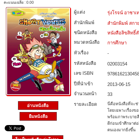
คะแนนเฉลี่ย : 0.00
ผู้แต่ง
รุ่งโรจน์ อาชา
สำนักพิมพ์
สำนักพิมพ์ สกาย
ชนิดหนังสือ­
หนังสือลิขสิทธิ์
หมวดหนังสือ­
การศึกษา
หัวเรื่อง
-
รหัสหนังสือ­
02003154
เลข ISBN
978616213045
ปีที่นำเข้า
2013-06-15
จำนวนหน้า
33
รายละเอียด
นี่คือหนังสือที่จะ
อ่านหนังสือ
โดยเฉพาะเรื่องของ
ยืมหนังสือ
พร้อมภาพระบายสี ให
ดีก่อนเข้าศึกษาต่อ
ตนเองมากยิ่งขึ้น