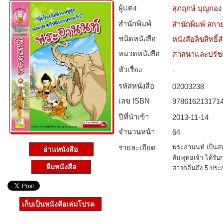
ผู้แต่ง
สุภฤกษ์ บุญกอง
สำนักพิมพ์
สำนักพิมพ์ สกาย
ชนิดหนังสือ­
หนังสือลิขสิทธิ์
หมวดหนังสือ­
ศาสนาและปรั
หัวเรื่อง
-
รหัสหนังสือ­
02003238
เลข ISBN
978616213171
ปีที่นำเข้า
2013-11-14
จำนวนหน้า
64
รายละเอียด
พระอานนท์ เป็นส
อ่านหนังสือ
สัมพุทธเจ้า ได้รั
ยืมหนังสือ
สาวกอื่นถึง 5 ประ
เก็บเป็นหนังสือเล่มโปรด