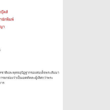
บุ๊คส์
สำนักพิมพ์
ชญา
4
หชาติและพุทธอุปัฏฐากของสมเด็จพระสัมมา
บการยกย่องว่าเป็นเอตทัคคะผู้เลิศกว่าพระ
การ