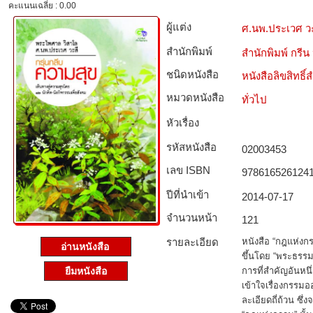
คะแนนเฉลี่ย : 0.00
ผู้แต่ง
ศ.นพ.ประเวศ วะ
สำนักพิมพ์
สำนักพิมพ์ กร
ชนิดหนังสือ­
หนังสือลิขสิทธิ์
หมวดหนังสือ­
ทั่วไป
หัวเรื่อง
รหัสหนังสือ­
02003453
เลข ISBN
978616526124
ปีที่นำเข้า
2014-07-17
จำนวนหน้า
121
รายละเอียด
หนังสือ “กฎแห่งกรร
อ่านหนังสือ
ขึ้นโดย “พระธรรมว
การที่สำคัญอันห
ยืมหนังสือ
เข้าใจเรื่องกรรมอ
ละเอียดถี่ถ้วน ซึ่