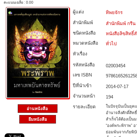
คะแนนเฉลี่ย : 0.00
ผู้แต่ง
ทิพยจักร
สำนักพิมพ์
สำนักพิมพ์ กร
ชนิดหนังสือ­
หนังสือลิขสิทธิ์
หมวดหนังสือ­
ทั่วไป
หัวเรื่อง
รหัสหนังสือ­
02003454
เลข ISBN
978616526125
ปีที่นำเข้า
2014-07-17
จำนวนหน้า
194
รายละเอียด
ในปัจจุบันเป็นยุค
อ่านหนังสือ
อำนาจสิ่งศักดิ์สิ
สำเร็จได้ต้องเป็น
ยืมหนังสือ
“องค์พระพิราพ” อว
ย่อมพ้นจากภัยพิบั