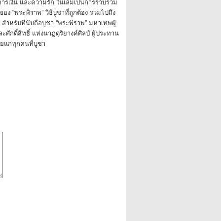
น การเงิน และความรัก ในเล่มเป็นการรวบรวม
ง “พระพิราพ” วิธีบูชาที่ถูกต้อง รวมไปถึง
ง สำหรับที่นับถือบูชา “พระพิราพ” มหาเทพผู้
ะศักดิ์สิทธิ์ แห่งนาฏดุริยางค์ศิลป์ ผู้ประทาน
วยแก่ทุกคนที่บูชา