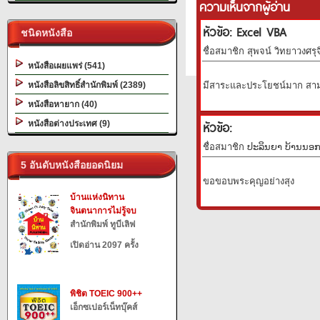
ความเห็นจากผู้อ่าน
หัวข้อ: Excel VBA
ชนิดหนังสือ
ชื่อสมาชิก สุพจน์ วิทยาวงศรุจ
หนังสือเผยแพร่ (541)
หนังสือลิขสิทธิ์สำนักพิมพ์ (2389)
มีสาระและประโยชน์มาก สาม
หนังสือหายาก (40)
หัวข้อ:
หนังสือต่างประเทศ (9)
ชื่อสมาชิก ປະລິນຍາ ບ້ານນອກ 
5 อันดับหนังสือยอดนิยม
ขอขอบพระคุญอย่างสุง
บ้านแห่งนิทาน
จินตนาการไม่รู้จบ
สำนักพิมพ์ ทูบีเลิฟ
เปิดอ่าน 2097 ครั้ง
พิชิต TOEIC 900++
เอ็กซเปอร์เน็ทบุ๊คส์