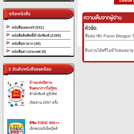
แสดงควา
ชนิดหนังสือ
ความเห็นจากผู้อ่าน
หัวข้อ:
หนังสือเผยแพร่ (541)
หนังสือลิขสิทธิ์สำนักพิมพ์ (2389)
ชื่อสมาชิก Pumin Wongsiri วั
หนังสือหายาก (40)
ยืมอ่านได้ฟรีไม่มีวันหมดอายุ
หนังสือต่างประเทศ (9)
5 อันดับหนังสือยอดนิยม
บ้านแห่งนิทาน
จินตนาการไม่รู้จบ
สำนักพิมพ์ ทูบีเลิฟ
เปิดอ่าน 2097 ครั้ง
พิชิต TOEIC 900++
เอ็กซเปอร์เน็ทบุ๊คส์