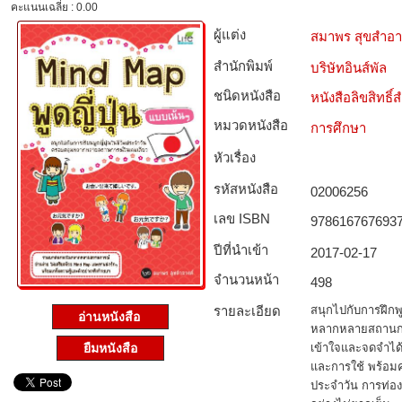
คะแนนเฉลี่ย : 0.00
ผู้แต่ง
สมาพร สุขสำอา
สำนักพิมพ์
บริษัทอินส์พัล
ชนิดหนังสือ­
หนังสือลิขสิทธิ์
หมวดหนังสือ­
การศึกษา
หัวเรื่อง
รหัสหนังสือ­
02006256
เลข ISBN
978616767693
ปีที่นำเข้า
2017-02-17
จำนวนหน้า
498
รายละเอียด
สนุกไปกับการฝึก
อ่านหนังสือ
หลากหลายสถานกา
ยืมหนังสือ
เข้าใจและจดจำได้
และการใช้ พร้อม
ประจำวัน การท่อง