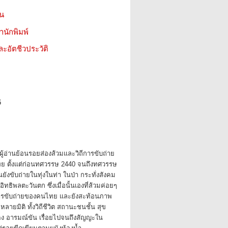
ชน
สำนักพิมพ์
ะอัตชีวประวัติ
6
าผู้อ่านย้อนรอยส่องส้วมและวิถีการขับถ่าย
 ตั้งแต่ก่อนทศวรรษ 2440 จนถึงทศวรรษ
นยังขับถ่ายในทุ่งในท่า ในป่า กระทั่งสังคม
อิทธิพลตะวันตก ซึ่งเมื่อนั้นเองที่ส้วมค่อยๆ
ีการขับถ่ายของคนไทย และยังสะท้อนภาพ
ยมิติ ทั้งวิถีชีวิต สถานะชนชั้น สุข
ง อารมณ์ขัน เรื่อยไปจนถึงสัญญะใน