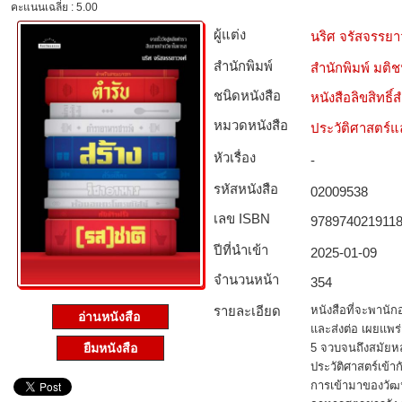
คะแนนเฉลี่ย : 5.00
ผู้แต่ง
นริศ จรัสจรรยา
สำนักพิมพ์
สำนักพิมพ์ มติ
ชนิดหนังสือ­
หนังสือลิขสิทธิ์
หมวดหนังสือ­
ประวัติศาสตร์แล
หัวเรื่อง
-
รหัสหนังสือ­
02009538
เลข ISBN
978974021911
ปีที่นำเข้า
2025-01-09
จำนวนหน้า
354
รายละเอียด
หนังสือที่จะพานัก
อ่านหนังสือ
และส่งต่อ เผยแพร
5 จวบจนถึงสมัยหล
ยืมหนังสือ
ประวัติศาสตร์เข้
การเข้ามาของวัฒ