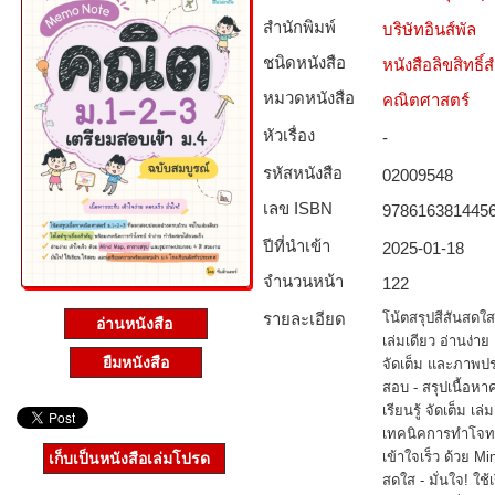
สำนักพิมพ์
บริษัทอินส์พัล
ชนิดหนังสือ­
หนังสือลิขสิทธิ์
หมวดหนังสือ­
คณิตศาสตร์
หัวเรื่อง
-
รหัสหนังสือ­
02009548
เลข ISBN
978616381445
ปีที่นำเข้า
2025-01-18
จำนวนหน้า
122
รายละเอียด
โน้ตสรุปสีสันสดใ
อ่านหนังสือ
เล่มเดียว อ่านง่า
ยืมหนังสือ
จัดเต็ม และภาพป
สอบ - สรุปเนื้อห
เรียนรู้ จัดเต็ม เ
เทคนิคการทำโจทย์
เข้าใจเร็ว ด้วย 
เก็บเป็นหนังสือเล่มโปรด
สดใส - มั่นใจ! ใช