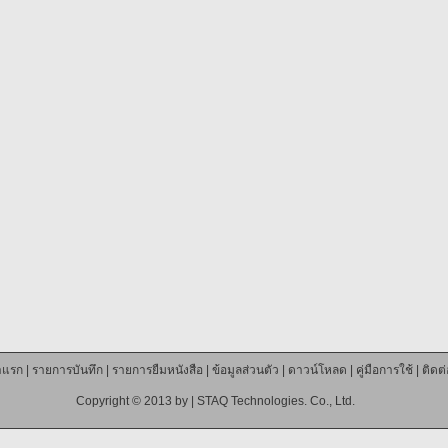
าแรก
|
รายการบันทึก
|
รายการยืมหนังสือ
|
ข้อมูลส่วนตัว
|
ดาวน์โหลด
|
คู่มือการใช้
|
ติดต
Copyright © 2013 by |
STAQ Technologies. Co., Ltd.