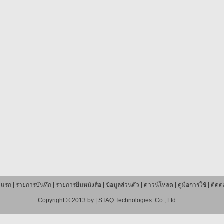
าแรก
|
รายการบันทึก
|
รายการยืมหนังสือ
|
ข้อมูลส่วนตัว
|
ดาวน์โหลด
|
คู่มือการใช้
|
ติดต
Copyright © 2013 by |
STAQ Technologies. Co., Ltd.