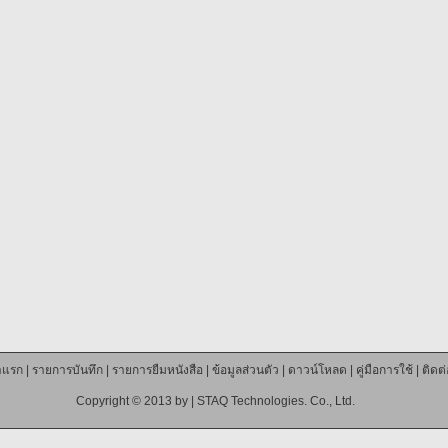
าแรก
|
รายการบันทึก
|
รายการยืมหนังสือ
|
ข้อมูลส่วนตัว
|
ดาวน์โหลด
|
คู่มือการใช้
|
ติดต
Copyright © 2013 by |
STAQ Technologies. Co., Ltd.