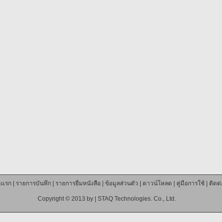
าแรก
|
รายการบันทึก
|
รายการยืมหนังสือ
|
ข้อมูลส่วนตัว
|
ดาวน์โหลด
|
คู่มือการใช้
|
ติดต
Copyright © 2013 by |
STAQ Technologies. Co., Ltd.