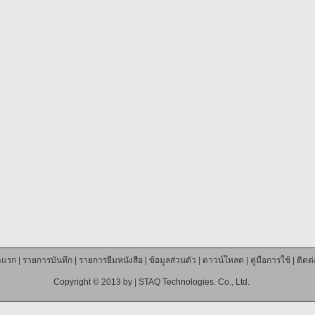
าแรก
|
รายการบันทึก
|
รายการยืมหนังสือ
|
ข้อมูลส่วนตัว
|
ดาวน์โหลด
|
คู่มือการใช้
|
ติดต
Copyright © 2013 by |
STAQ Technologies. Co., Ltd.