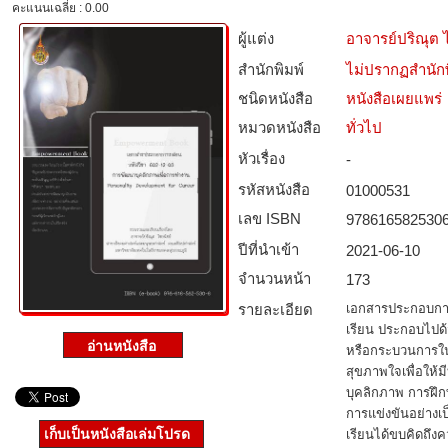
คะแนนเฉลี่ย : 0.00
ผู้แต่ง
อาจารย์ปริณุต 
สำนักพิมพ์
ไม่ปรากฏสำนักพ
ชนิดหนังสือ­
หนังสือเผยแพร่
หมวดหนังสือ­
ทั่วไป
หัวเรื่อง
-
รหัสหนังสือ­
01000531
เลข ISBN
978616582530
ปีที่นำเข้า
2021-06-10
จำนวนหน้า
173
รายละเอียด
เอกสารประกอบการส
เรียน ประกอบไปด้ว
หรือกระบวนการใ
สุขภาพใจเพื่อให้มี
บุคลิกภาพ การฝ
การแข่งขันอย่างเ
เก็บเป็นหนังสือเล่มโปรด
เรียนได้ขบคิดถึ