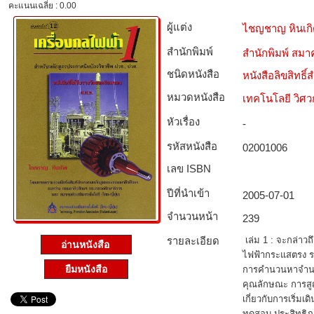
คะแนนเฉลี่ย : 0.00
ผู้แต่ง
ไชญชาญ หินเก
สำนักพิมพ์
สำนักพิมพ์ สมาค
ชนิดหนังสือ­
หนังสือลิขสิทธิ์
หมวดหนังสือ­
เทคโนโลยี วิศ
หัวเรื่อง
-
รหัสหนังสือ­
02001006
เลข ISBN
ปีที่นำเข้า
2005-07-01
จำนวนหน้า
239
รายละเอียด
เล่ม 1 : จะกล่าว
อ่านหนังสือ
ไฟฟ้ากระแสตรง ร
ยืมหนังสือ
การคำนวนหาจำนวน
คุณลักษณะ การสู
เกี่ยวกับการเริ่ม
ทดสอบ ประสิทธิภา