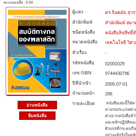
คะแนนเฉลี่ย : 0.00
ผู้แต่ง
ดร.จินตมัย สุว
สำนักพิมพ์
สำนักพิมพ์ สมาค
ชนิดหนังสือ­
หนังสือลิขสิทธิ์
หมวดหนังสือ­
เทคโนโลยี วิศ
หัวเรื่อง
-
รหัสหนังสือ­
02001029
เลข ISBN
9744430796
ปีที่นำเข้า
2005-07-01
จำนวนหน้า
286
รายละเอียด
หนังสือเล่มนี้ให้ค
อ่านหนังสือ
ทางกลประเภทต่าง 
ยืมหนังสือ
ต่างจากหนังสือทั่
และหลักปฏิบัติข
ตัวแปรที่กระทบถึง
อย่างแท้จริงในหล