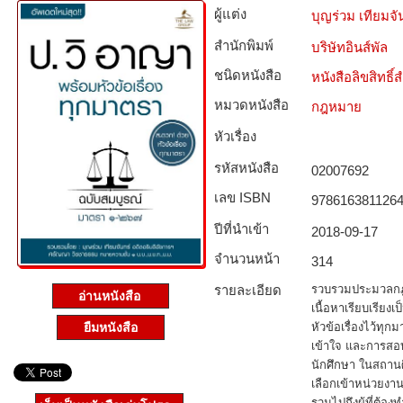
ผู้แต่ง
บุญร่วม เทียมจ
สำนักพิมพ์
บริษัทอินส์พัล
ชนิดหนังสือ­
หนังสือลิขสิทธิ์
หมวดหนังสือ­
กฎหมาย
หัวเรื่อง
รหัสหนังสือ­
02007692
เลข ISBN
978616381126
ปีที่นำเข้า
2018-09-17
จำนวนหน้า
314
รายละเอียด
รวบรวมประมวลกฎ
อ่านหนังสือ
เนื้อหาเรียบเรียงเ
ยืมหนังสือ
หัวข้อเรื่องไว้ท
เข้าใจ และการสอบ 
นักศึกษา ในสถานศ
เลือกเข้าหน่วยงา
รวมไปถึงผู้ที่ต้