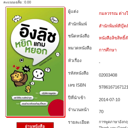
คะแนนเฉลี่ย : 0.00
ผู้แต่ง
กมลวรรณ ต่าง
สำนักพิมพ์
สำนักพิมพ์ทีบุ๊คส
ชนิดหนังสือ­
หนังสือลิขสิทธิ์
หมวดหนังสือ­
การศึกษา
หัวเรื่อง
-
รหัสหนังสือ­
02003408
เลข ISBN
978616716712
ปีที่นำเข้า
2014-07-10
จำนวนหน้า
70
รายละเอียด
การพูดภาษาอังกฤษ
อ่านหนังสือ
Thank you Good mo