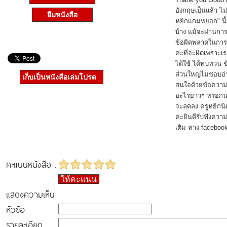
อังกฤษเป็นแล้ว ไม่
ยืมหนังสือ
หยิกแกมหยอก" นี้
บ้าง แม้จะผ่านกา
ข้อผิดพลาดในการ
ค่ะที่จะผิดเพราะเ
ได้ใช้ ได้ทบทวน 
ส่วนใหญ่ไม่ชอบอ่า
เก็บเป็นหนังสือเล่มโปรด
สนใจด้วยข้อความส
อะไรยาวๆ หรอกน
จะลดลง ครูหยิกนิ
ค่ะยินดีรับฟังคว
เติม ทาง faceboo
คะแนนหนังสือ :
ให้คะแนน
แสดงความเห็น
หัวข้อ
รายละเอียด