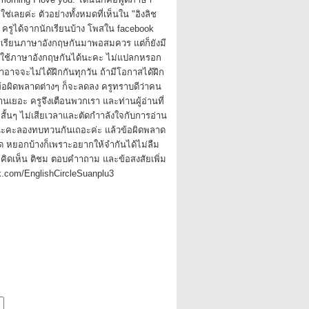
ใช่เลยค่ะ ตัวอย่างทั้งหมดที่เห็นใน "อิงลิช
 ครูได้จากนักเรียนบ้าง โพสใน facebook
รเรียนภาษาอังกฤษกันมาพอสมควร แต่ก็ยังมี
ใช้ภาษาอังกฤษกันได้นะคะ ไม่แปลกหรอก
ราอาจจะไม่ได้ฝึกกันทุกวัน ถ้ามีโอกาสได้ฝึก
ข้อผิดพลาดต่างๆ ก็จะลดลง ครูทราบดีว่าคน
นเยอะ ครูจึงเตือนพวกเรา และท่านผู้อ่านที่
ั้นๆ ไม่เสียเวลาและตัดกำาลังใจกับการอ่าน
ะคะลองทบทวนกันเถอะค่ะ แล้วข้อผิดพลาด
ด หยอกบ้างก็เพราะอยากให้จำกันได้ไม่ลืม
ามคิดเห็น ติชม ตอบคำาถาม และข้อสงสัยเพิ่ม
k.com/EnglishCircleSuanplu3