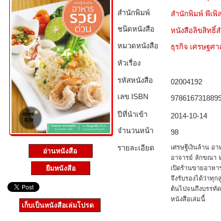
สำนักพิมพ์
สำนักพิมพ์ พีเพิล
ชนิดหนังสือ­
หนังสือลิขสิทธิ์
หมวดหนังสือ­
ธุรกิจ เศรษฐศ
หัวเรื่อง
รหัสหนังสือ­
02004192
เลข ISBN
978616731889
ปีที่นำเข้า
2014-10-14
จำนวนหน้า
98
รายละเอียด
เศรษฐีเงินล้าน อ
อ่านหนังสือ
อาจารย์ ลักขณา 
เปิดร้านขายอาหาร
ยืมหนังสือ
จึงรับรองได้ว่าทุ
ต้นไปจนถึงบรรทัด
หนังสือเล่มนี้
เก็บเป็นหนังสือเล่มโปรด