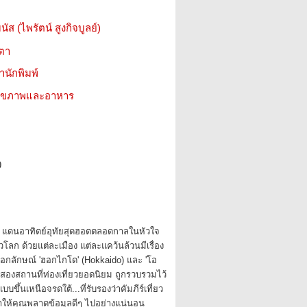
นัส (ไพรัตน์ สูงกิจบูลย์)
ตตา
สำนักพิมพ์
ว สุขภาพและอาหาร
9
่น แดนอาทิตย์อุทัยสุดฮอตตลอดกาลในหัวใจ
่วโลก ด้วยแต่ละเมือง แต่ละแคว้นล้วนมีเรื่อง
นเอกลักษณ์ 'ฮอกไกโด' (Hokkaido) และ 'โอ
)สองสถานที่ท่องเที่ยวยอดนิยม ถูกรวบรวมไว้
 แบบขึ้นเหนือจรดใต้...ที่รับรองว่าคัมภีร์เที่ยว
ม่ทำให้คุณพลาดข้อมูลดีๆ ไปอย่างแน่นอน