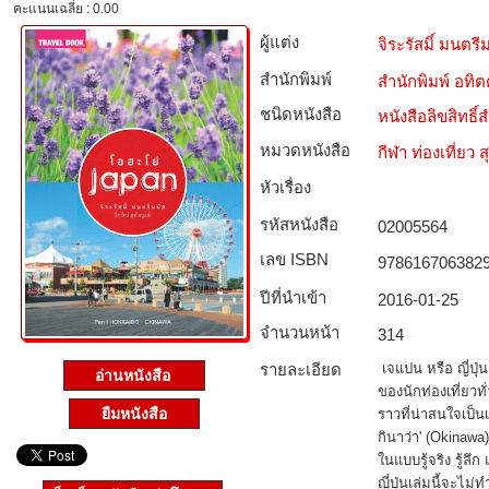
คะแนนเฉลี่ย : 0.00
ผู้แต่ง
จิระรัสมิ์ มนตรีม
สำนักพิมพ์
สำนักพิมพ์ อทิ
ชนิดหนังสือ­
หนังสือลิขสิทธิ์
หมวดหนังสือ­
กีฬา ท่องเที่ย
หัวเรื่อง
รหัสหนังสือ­
02005564
เลข ISBN
978616706382
ปีที่นำเข้า
2016-01-25
จำนวนหน้า
314
รายละเอียด
เจแปน หรือ ญี่ปุ
อ่านหนังสือ
ของนักท่องเที่ยวทั
ยืมหนังสือ
ราวที่น่าสนใจเป็
กินาว่า' (Okinawa
ในแบบรู้จริง รู้ลึก
ญี่ปุ่นเล่มนี้จะไ