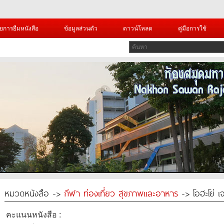
ยการยืมหนังสือ
ข้อมูลส่วนตัว
ดาวน์โหลด
คู่มือการใช้
หมวดหนังสือ ->
กีฬา ท่องเที่ยว สุขภาพและอาหาร
-> โอฮะโย่ เ
คะแนนหนังสือ :