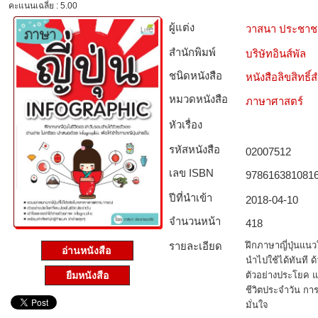
คะแนนเฉลี่ย : 5.00
ผู้แต่ง
วาสนา ประชาช
สำนักพิมพ์
บริษัทอินส์พัล
ชนิดหนังสือ­
หนังสือลิขสิทธิ์
หมวดหนังสือ­
ภาษาศาสตร์
หัวเรื่อง
รหัสหนังสือ­
02007512
เลข ISBN
978616381081
ปีที่นำเข้า
2018-04-10
จำนวนหน้า
418
รายละเอียด
ฝึกภาษาญี่ปุ่นแนว
อ่านหนังสือ
นำไปใช้ได้ทันที
ยืมหนังสือ
ตัวอย่างประโยค แ
ชีวิตประจำวัน กา
มั่นใจ