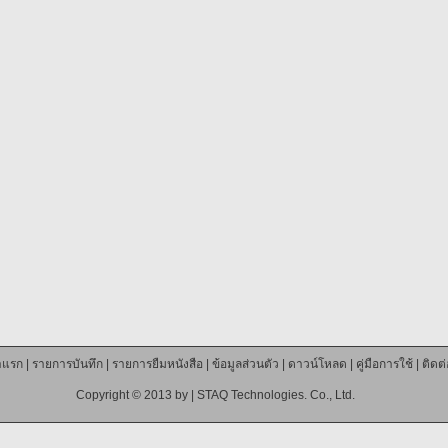
าแรก
|
รายการบันทึก
|
รายการยืมหนังสือ
|
ข้อมูลส่วนตัว
|
ดาวน์โหลด
|
คู่มือการใช้
|
ติดต
Copyright © 2013 by |
STAQ Technologies. Co., Ltd.