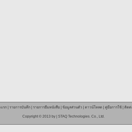
าแรก
|
รายการบันทึก
|
รายการยืมหนังสือ
|
ข้อมูลส่วนตัว
|
ดาวน์โหลด
|
คู่มือการใช้
|
ติดต
Copyright © 2013 by |
STAQ Technologies. Co., Ltd.