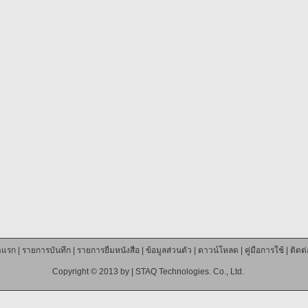
าแรก
|
รายการบันทึก
|
รายการยืมหนังสือ
|
ข้อมูลส่วนตัว
|
ดาวน์โหลด
|
คู่มือการใช้
|
ติดต
Copyright © 2013 by |
STAQ Technologies. Co., Ltd.