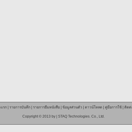
าแรก
|
รายการบันทึก
|
รายการยืมหนังสือ
|
ข้อมูลส่วนตัว
|
ดาวน์โหลด
|
คู่มือการใช้
|
ติดต
Copyright © 2013 by |
STAQ Technologies. Co., Ltd.