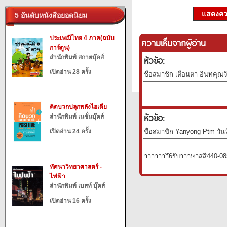
แสดงควา
5 อันดับหนังสือยอดนิยม
ประเพณีไทย 4 ภาค(ฉบับ
ความเห็นจากผู้อ่าน
การ์ตูน)
สำนักพิมพ์ สกายบุ๊คส์
หัวข้อ:
เปิดอ่าน 28 ครั้ง
ชื่อสมาชิก เตือนตา อินทคุณจ
คิดบวกปลุกพลังไอเดีย
หัวข้อ:
สำนักพิมพ์ เนชั่นบุ๊คส์
เปิดอ่าน 24 ครั้ง
ชื่อสมาชิก Yanyong Ptm วันท
าาาาาาาึ6รับ​าา​​า​ษาสสี440
ทัศนาวิทยาศาสตร์ -
ไฟฟ้า
สำนักพิมพ์ เบสท์ บุ๊คส์
เปิดอ่าน 16 ครั้ง