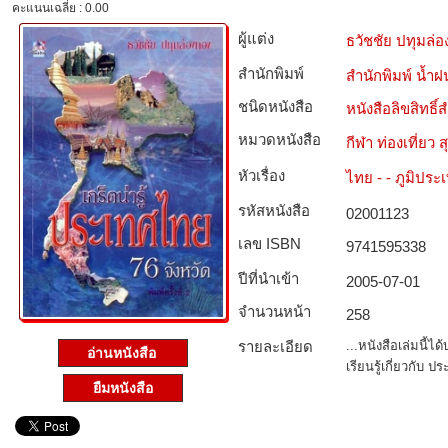
คะแนนเฉลี่ย : 0.00
ผู้แต่ง
ธวัชชัย ปทุมล่
สำนักพิมพ์
สำนักพิมพ์ น้ำฝ
ชนิดหนังสือ­
หนังสือลิขสิทธิ์
หมวดหนังสือ­
กีฬา ท่องเที่ย
หัวเรื่อง
ไทย - - ภูมิประ
รหัสหนังสือ­
02001123
เลข ISBN
9741595338
ปีที่นำเข้า
2005-07-01
จำนวนหน้า
258
รายละเอียด
...หนังสือเล่มนี้ไ
อ่านหนังสือ
เรียนรู้เกี่ยวกับ ป
ยืมหนังสือ