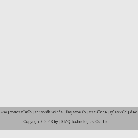
าแรก
|
รายการบันทึก
|
รายการยืมหนังสือ
|
ข้อมูลส่วนตัว
|
ดาวน์โหลด
|
คู่มือการใช้
|
ติดต
Copyright © 2013 by |
STAQ Technologies. Co., Ltd.