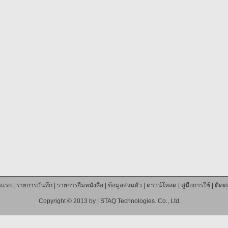
าแรก
|
รายการบันทึก
|
รายการยืมหนังสือ
|
ข้อมูลส่วนตัว
|
ดาวน์โหลด
|
คู่มือการใช้
|
ติดต
Copyright © 2013 by |
STAQ Technologies. Co., Ltd.