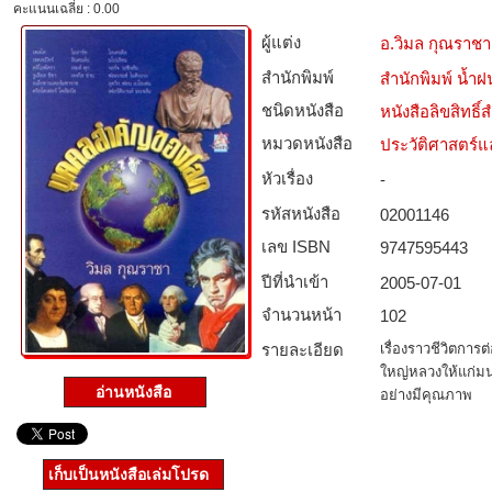
คะแนนเฉลี่ย : 0.00
ผู้แต่ง
อ.วิมล กุณราชา
สำนักพิมพ์
สำนักพิมพ์ น้ำฝ
ชนิดหนังสือ­
หนังสือลิขสิทธิ์
หมวดหนังสือ­
ประวัติศาสตร์แล
หัวเรื่อง
-
รหัสหนังสือ­
02001146
เลข ISBN
9747595443
ปีที่นำเข้า
2005-07-01
จำนวนหน้า
102
รายละเอียด
เรื่องราวชีวิตกา
ใหญ่หลวงให้แก่มน
อ่านหนังสือ
อย่างมีคุณภาพ
เก็บเป็นหนังสือเล่มโปรด