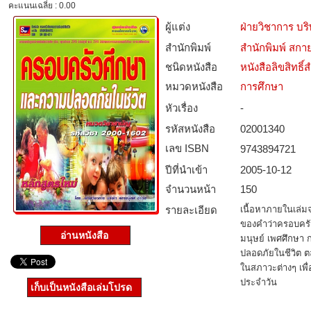
คะแนนเฉลี่ย : 0.00
ผู้แต่ง
ฝ่ายวิชาการ บริ
สำนักพิมพ์
สำนักพิมพ์ สกาย
ชนิดหนังสือ­
หนังสือลิขสิทธิ์
หมวดหนังสือ­
การศึกษา
หัวเรื่อง
-
รหัสหนังสือ­
02001340
เลข ISBN
9743894721
ปีที่นำเข้า
2005-10-12
จำนวนหน้า
150
รายละเอียด
เนื้อหาภายในเล่ม
ของคำว่าครอบคร
อ่านหนังสือ
มนุษย์ เพศศึกษา
ปลอดภัยในชีวิต ต
ในสภาวะต่างๆ เพื่
ประจำวัน
เก็บเป็นหนังสือเล่มโปรด