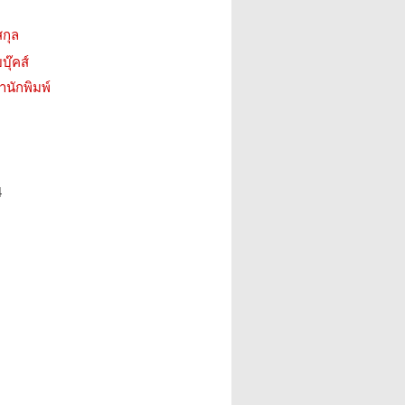
สกุล
บุ๊คส์
สำนักพิมพ์
4