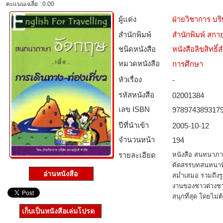
คะแนนเฉลี่ย : 0.00
ผู้แต่ง
ฝ่ายวิชาการ บริ
สำนักพิมพ์
สำนักพิมพ์ สกาย
ชนิดหนังสือ­
หนังสือลิขสิทธิ์
หมวดหนังสือ­
การศึกษา
หัวเรื่อง
-
รหัสหนังสือ­
02001384
เลข ISBN
978974389317
ปีที่นำเข้า
2005-10-12
จำนวนหน้า
194
รายละเอียด
หนังสือ สนทนาภาษา
คัดสรรบทสนทนาที่จ
อ่านหนังสือ
สม่ำเสมอ รวมถึงรู
งานของชาวต่างชาติ
สนุกที่สุด โดยไม่
เก็บเป็นหนังสือเล่มโปรด