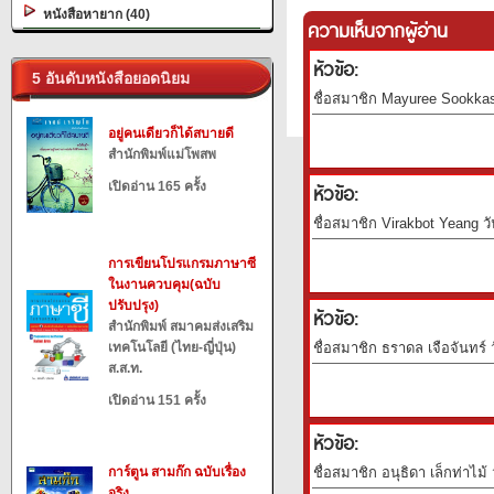
หนังสือหายาก (40)
ความเห็นจากผู้อ่าน
หัวข้อ:
5 อันดับหนังสือยอดนิยม
ชื่อสมาชิก Mayuree Sookkas
อยู่คนเดียวก็ได้สบายดี
สำนักพิมพ์แม่โพสพ
เปิดอ่าน 165 ครั้ง
หัวข้อ:
ชื่อสมาชิก Virakbot Yeang วั
การเขียนโปรแกรมภาษาซี
ในงานควบคุม(ฉบับ
ปรับปรุง)
หัวข้อ:
สำนักพิมพ์ สมาคมส่งเสริม
เทคโนโลยี (ไทย-ญี่ปุ่น)
ชื่อสมาชิก ธราดล เจือจันทร์ 
ส.ส.ท.
เปิดอ่าน 151 ครั้ง
หัวข้อ:
การ์ตูน สามก๊ก ฉบับเรื่อง
ชื่อสมาชิก อนุธิดา เล็กท่าไม้
จริง