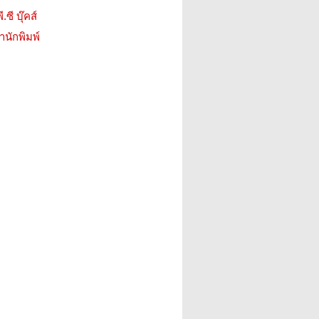
.ซี บุ๊คส์
สำนักพิมพ์