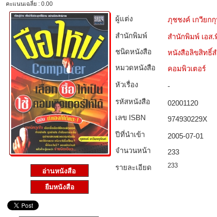
คะแนนเฉลี่ย : 0.00
ผู้แต่ง
ภุชชงค์ เกวียกก
สำนักพิมพ์
สำนักพิมพ์ เอส.พี
ชนิดหนังสือ­
หนังสือลิขสิทธิ์
หมวดหนังสือ­
คอมพิวเตอร์
หัวเรื่อง
-
รหัสหนังสือ­
02001120
เลข ISBN
974930229X
ปีที่นำเข้า
2005-07-01
จำนวนหน้า
233
233
รายละเอียด
ยืมหนังสือ