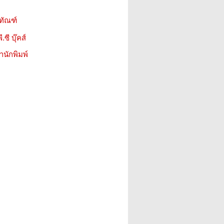
ุทัณฑ์
.ซี บุ๊คส์
สำนักพิมพ์