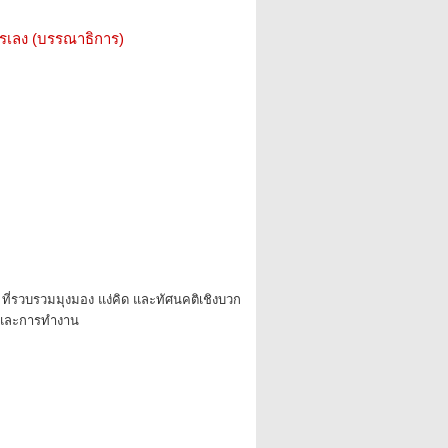
รรเลง (บรรณาธิการ)
ที่รวบรวมมุงมอง แง่คิด และทัศนคติเชิงบวก
ตและการทำงาน