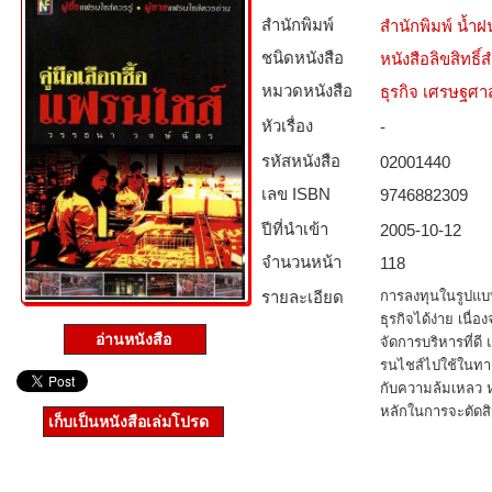
สำนักพิมพ์
สำนักพิมพ์ น้ำฝ
ชนิดหนังสือ­
หนังสือลิขสิทธิ์
หมวดหนังสือ­
ธุรกิจ เศรษฐศ
หัวเรื่อง
-
รหัสหนังสือ­
02001440
เลข ISBN
9746882309
ปีที่นำเข้า
2005-10-12
จำนวนหน้า
118
รายละเอียด
การลงทุนในรูปแบบ
ธุรกิจได้ง่าย เนื
อ่านหนังสือ
จัดการบริหารที่ดี
รนไชส์ไปใช้ในทางไ
กับความล้มเหลว หน
หลักในการจะตัดส
เก็บเป็นหนังสือเล่มโปรด