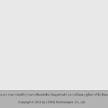
าแรก
|
รายการบันทึก
|
รายการยืมหนังสือ
|
ข้อมูลส่วนตัว
|
ดาวน์โหลด
|
คู่มือการใช้
|
ติดต
Copyright © 2013 by |
STAQ Technologies. Co., Ltd.