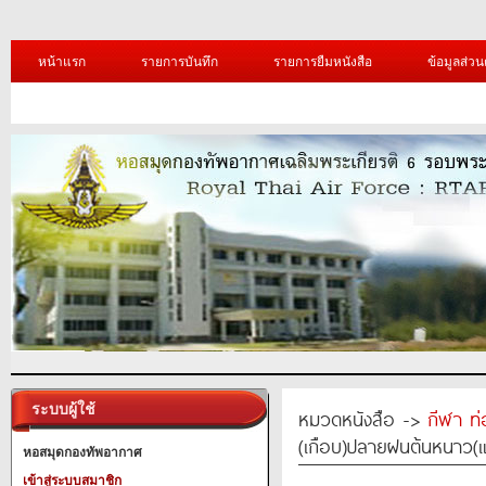
หน้าแรก
รายการบันทึก
รายการยืมหนังสือ
ข้อมูลส่วน
ระบบผู้ใช้
หมวดหนังสือ ->
กีฬา ท่
(เกือบ)ปลายฝนต้นหนาว(แ
หอสมุดกองทัพอากาศ
เข้าสู่ระบบสมาชิก