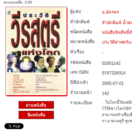
คะแนนเฉลี่ย : 0.00
ผู้แต่ง
อ.อัครพร
สำนักพิมพ์
สำนักพิมพ์ น้ำฝ
ชนิดหนังสือ­
หนังสือลิขสิทธิ์
หมวดหนังสือ­
ประวัติศาสตร์แล
หัวเรื่อง
-
รหัสหนังสือ­
02001142
เลข ISBN
9747326914
ปีที่นำเข้า
2005-07-01
จำนวนหน้า
142
รายละเอียด
...ในโลกนี้ใช่แต่มี
ไว้ให้ชาวโลกได้รำ
สามารถสร้างชื่อเสี
ยืมหนังสือ
รา มาดามคูรี่ ซู