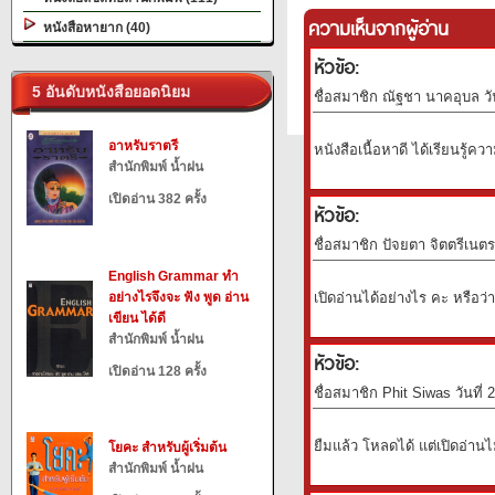
ความเห็นจากผู้อ่าน
หนังสือหายาก (40)
หัวข้อ:
5 อันดับหนังสือยอดนิยม
ชื่อสมาชิก ณัฐชา นาคอุบล วั
อาหรับราตรี
หนังสือเนื้อหาดี ได้เรียนรู้ค
สำนักพิมพ์ น้ำฝน
เปิดอ่าน 382 ครั้ง
หัวข้อ:
ชื่อสมาชิก ปัจยตา จิตตรีเนตร
English Grammar ทำ
อย่างไรจึงจะ ฟัง พูด อ่าน
เปิดอ่านได้อย่างไร คะ หรือว่
เขียน ได้ดี
สำนักพิมพ์ น้ำฝน
หัวข้อ:
เปิดอ่าน 128 ครั้ง
ชื่อสมาชิก Phit Siwas วันที่
ยืมแล้ว โหลดได้ แต่เปิดอ่านไ
โยคะ สำหรับผู้เริ่มต้น
สำนักพิมพ์ น้ำฝน