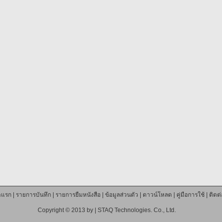
าแรก
|
รายการบันทึก
|
รายการยืมหนังสือ
|
ข้อมูลส่วนตัว
|
ดาวน์โหลด
|
คู่มือการใช้
|
ติดต
Copyright © 2013 by |
STAQ Technologies. Co., Ltd.